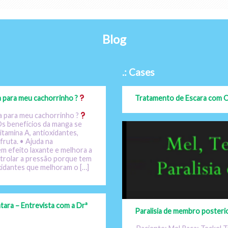
Blog
.: Cases
 para meu cachorrinho ?
Tratamento de Escara com O
 para meu cachorrinho ?
s benefícios da manga se
tamina A, antioxidantes,
fruta. • Ajuda na
m efeito laxante e melhora a
ntrolar a pressão porque tem
oxidantes que melhoram o […]
ara – Entrevista com a Drª
Paralisia de membro posteri