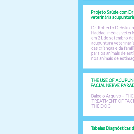
Projeto Saúde com Dr
veterinária acupunturi
Dr. Roberto Debski en
Haddad, médica veteri
em 21 de setembro de
acupuntura veterinária
das crianças e da famí
para os animais de est
nos animais de estimaç
THE USE OF ACUPUN
FACIAL NERVE PARAL
Baixe o Arquivo – T
TREATMENT OF FACI
THE DOG
Tabelas Diagnósticas d