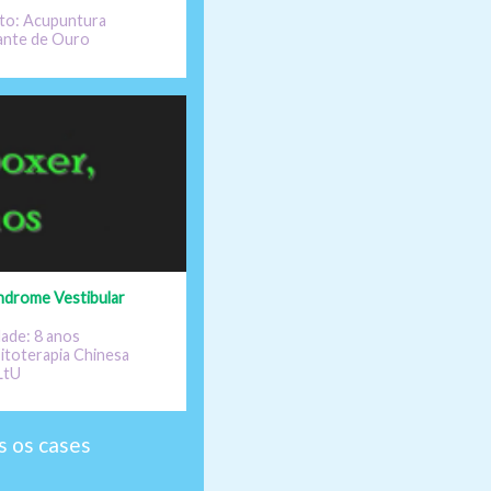
to: Acupuntura
lante de Ouro
Síndrome Vestibular
dade: 8 anos
itoterapia Chinesa
LtU
 os cases