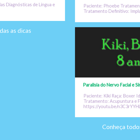
as Diagnósticas de Língua e
Paciente: Phoebe Tratamen
Tratamento Definitivo: Imp
das as dicas
Paralisia do Nervo Facial e 
Paciente: Kiki Raça: Boxer I
Tratamento: Acupuntura e F
https://youtu.be/n3C3rYYH
Conheça todos