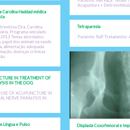
Paciente: Mel Raça: Teckel 
Acupuntura + Eletroestimul
a Carolina Haddad médica
sta
Tetraparesia
trevistou Dra. Carolina
nária. Programa veiculado
Paciente: Rafl Tratamento:
 2013 Temas abordados:
, papel dos animais na saúde
lia, alimentação adequada
imação, doenças crônicas
ão.
CTURE IN TREATMENT OF
YSIS IN THE DOG
HE USE OF ACUPUNCTURE IN
AL NERVE PARALYSIS IN
e Língua e Pulso
Displasia Coxofemoral e Imp