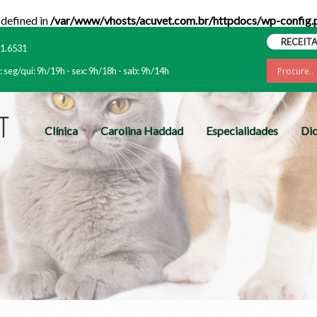
efined in
/var/www/vhosts/acuvet.com.br/httpdocs/wp-config.
RECEITA
61.6531
 seg/qui: 9h/19h - sex: 9h/18h - sab: 9h/14h
Clínica
Carolina Haddad
Especialidades
Di