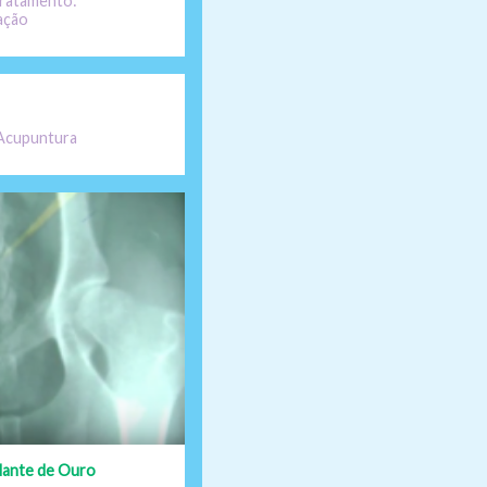
Tratamento:
ação
 Acupuntura
lante de Ouro