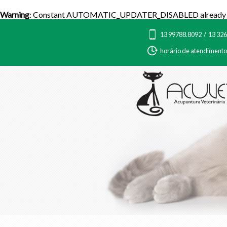
Warning
: Constant AUTOMATIC_UPDATER_DISABLED already d
13 99788.8092 / 13 32
horário de atendimento: